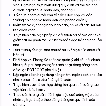
người thuê nhà và các bên khác để giải quyết vấn phát 
sinh. Đảm bảo thực hiện đúng quy định và thủ tục cho 
cư dân, người thuê, nhân viên, nhà thầu.
Tổ chức, tham dự và chủ trì các cuộc họp với các 
trưởng bộ phận và nhân viên văn phòng quản lý.
Kiểm tra và ký thông báo, báo cáo, hồ sơ và các tài liệu 
liên quan khác.
Thực hiện các biện pháp để cải thiện cơ sở vật chất và 
giám sát bộ phận M&E để kiểm soát việc bảo trì cho tòa 
nhà.
Đưa ra khuyến nghị cho chủ sở hữu về việc sửa chữa và 
bảo trì
Phối hợp với Phòng Kế toán và quản lý chi tiêu tài chính 
hiệu quả, phù hợp với ngân sách hoạt động hàng năm 
đã được BQT/ CĐT phê duyệt.
Lập ngân sách hoạt động hàng năm, ngân sách cho tòa 
nhà, với sự hỗ trợ của Phòng Kế toán.
Thực hiện các hồ sơ, hợp đồng liên quan đến công tác 
vận hành, bảo hiểm.
Theo dõi, hướng dẫn, đánh giá hiệu quả công việc của 
nhân sự trực thuộc theo đúng thời gian quy định của 
công ty.