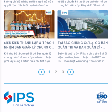
không chỉ đảm bảo sự tiện nghi mà còn
về tiêu chuẩn kỹ thuật và an toàn hồ bơi
quyết định đến tuổi thọ tài sản và an
trong bài viết này. Đây sẽ là “thước đo”
toàn của cư dân. Hãy cùng IPS tìm hiểu
giúp cư dân dễ dàng theo dõi các
chi tiết vai trò của bộ phận này trong
thông số thực tế và đánh giá sự tận tâm,
bài viết dưới đây nhé.
chuyên nghiệp của đơn vị quản lý vận
hành tại dự án.
ĐIỀU KIỆN THÀNH LẬP & TRÁCH
TẠI SAO CHUNG CƯ LẠI CÓ BAN
NHIỆM BAN QUẢN LÝ CHUNG CƯ
QUẢN TRỊ VÀ BAN QUẢN LÝ -
- VẤN ĐỀ MÀ CƯ DÂN NÀO
NHIỆM VỤ CỦA HỌ LÀ GÌ?
Khi nào bắt buộc phải có Ban quản lý
Bài viết dưới đây, IPS xin chia sẻ về khái
CŨNG NÊN BIẾT
chung cư và đơn vị này có trách nhiệm
niệm, vai trò, trách nhiệm của BQT và
gì? Hãy cùng IPS tìm hiểu chi tiết dựa
BQL. Đặc biệt với những "tân cư dân"
trên các quy định mới nhất của Luật
còn đang bỡ ngỡ với cuộc sống chung
Nhà ở 2023 nhé!
cư, bài chia sẻ này chính là cuốn cẩm
1
2
3
nang ngắn gọn giúp bạn phân biệt rõ
ràng hai tổ chức, giúp bạn bảo vệ
quyền lợi chính đáng của mình một
cách hiệu quả nhất.