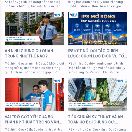
ÁN CHUNG CƯ
An toàn vệ sinh lao động dành cho đội
dung liên quan đến quỹ bảo trì chung
ngũ anh chị đang làm việc tại các dự án
cư để cư dân và Ban Quản trị có góc
chung cư do IPS quản lý vận hành.
nhìn đầy đủ hơn trong công tác quản lý
vận hành.
AN NINH CHUNG CƯ QUAN
IPS KẾT NỐI ĐỐI TÁC CHIẾN
TRỌNG NHƯ THẾ NÀO?
LƯỢC: CHỌN LỌC DỊCH VỤ TỐT
NHẤT – DÀNH RIÊNG ĐẶC
Một hệ thống an ninh hiệu quả không chỉ
IPS chính thức đẩy mạnh chương trình
QUYỀN CHO CƯ DÂN
mang đến sự an tâm cho cư dân trong
"Hợp tác chiến lược với các đối tác uy
quá trình sinh sống mà còn góp phần
tín". Chúng tôi sẵn sàng kết nối các
nâng cao giá trị bất động sản và hình
dịch vụ mà bạn mang đến cho cư dân
ảnh chuyên nghiệp của toàn dự án.
tại các dự án của IPS.
VAI TRÒ CỐT YẾU CỦA BỘ
TIÊU CHUẨN KỸ THUẬT VÀ AN
PHẬN KỸ THUẬT TRONG VẬN
TOÀN HỒ BƠI CHUNG CƯ:
HÀNH TÒA NHÀ BỀN VỮNG
NHỮNG ĐIỀU CƯ DÂN CẦN BIẾT
Một hệ thống kỹ thuật vận hành trơn tru
IPS xin chia sẻ những kiến thức nền tảng