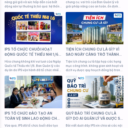
DÀI HẠN
QUẢN LÝ VẬN HÀNH
năng giữ giá và sức hấp dẫn của bất
chung cư, vai trò của Ban Quản lý và
động sản lại thường bị bỏ qua: hệ thống
giải pháp nâng cao an toàn, ổn định
tiện ích và chất lượng vận hành của dự
môi trường sống cho cư dân.
án
IPS TỔ CHỨC CHUỖI HOẠT
TIỆN ÍCH CHUNG CƯ LÀ GÌ? VÌ
ĐỘNG QUỐC TẾ THIẾU NHI 1/6
SAO NGÀY CÀNG TRỞ THÀNH
TẠI CÁC DỰ ÁN
TIÊU CHÍ QUAN TRỌNG KHI
Hòa chung không khí vui tươi của Ngày
Tiện ích chung cư là tập hợp các hạng
CHỌN NƠI AN CƯ?
Quốc tế Thiếu nhi 1/6, Ban Quản lý các
mục công trình, không gian sinh hoạt và
dự án do IPS vận hành đã tổ chức nhiều
dịch vụ được quy hoạch đồng bộ trong
hoạt động ý nghĩa dành cho các cư
hoặc xung quanh khu căn hộ, nhằm
dân nhí, mang đến một sân chơi bổ ích,
phục vụ nhu cầu sinh hoạt hằng ngày và
an toàn và tràn ngập tiếng cười.
nâng cao chất lượng sống của cư dân.
IPS TỔ CHỨC ĐÀO TẠO AN
QUỸ BẢO TRÌ CHUNG CƯ LÀ
TOÀN VỆ SINH LAO ĐỘNG CHO
GÌ? DO AI QUẢN LÝ VÀ ĐƯỢC SỬ
ĐỘI NGŨ NHÂN SỰ TẠI CÁC DỰ
DỤNG NHƯ THẾ NÀO?
Vừa qua, IPS đã tổ chức buổi đào tạo
Bài viết dưới đây IPS xin chia sẻ các nội