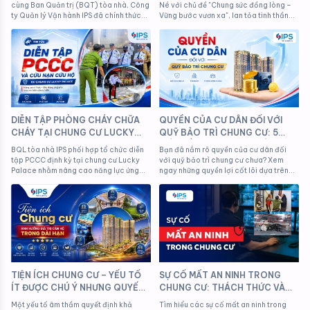
RESIDENCE PREMIER (PHÚ MỸ
cùng Ban Quản trị (BQT) tòa nhà, Công
Né với chủ đề "Chung sức đồng lòng –
HƯNG)
ty Quản lý Vận hành IPS đã chính thức
Vững bước vươn xa", lan tỏa tinh thần
được lựa chọn để tiếp quản và điều
đoàn kết và văn hóa doanh nghiệp.
hành toàn bộ công tác dịch vụ tại dự
án.
DIỄN TẬP PHÒNG CHÁY CHỮA
QUYỀN CỦA CƯ DÂN ĐỐI VỚI
CHÁY TẠI CHUNG CƯ LUCKY
QUỸ BẢO TRÌ CHUNG CƯ: 5
PALACE - ĐẢM BẢO AN TOÀN
ĐIỀU BẮT BUỘC PHẢI BIẾT
BQL tòa nhà IPS phối hợp tổ chức diễn
Bạn đã nắm rõ quyền của cư dân đối
CHO CƯ DÂN
tập PCCC định kỳ tại chung cư Lucky
với quỹ bảo trì chung cư chưa? Xem
Palace nhằm nâng cao năng lực ứng
ngay những quyền lợi cốt lõi dựa trên
phó thực tế và bảo vệ an toàn tuyệt đối
Luật Nhà ở 2023 để bảo vệ tài sản của
cho cư dân.
mình.
TIỆN ÍCH CHUNG CƯ – YẾU TỐ
SỰ CỐ MẤT AN NINH TRONG
ÍT ĐƯỢC CHÚ Ý NHƯNG QUYẾT
CHUNG CƯ: THÁCH THỨC VÀ
ĐỊNH GIÁ TRỊ CĂN HỘ TRONG
GIẢI PHÁP TRONG CÔNG TÁC
Một yếu tố âm thầm quyết định khả
Tìm hiểu các sự cố mất an ninh trong