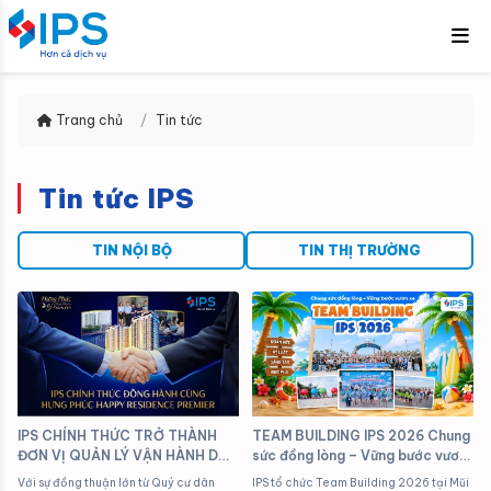
Trang chủ
/
Tin tức
Tin tức IPS
TIN NỘI BỘ
TIN THỊ TRƯỜNG
IPS CHÍNH THỨC TRỞ THÀNH
TEAM BUILDING IPS 2026 Chung
ĐƠN VỊ QUẢN LÝ VẬN HÀNH DỰ
sức đồng lòng – Vững bước vươn
ÁN HƯNG PHÚC HAPPY
xa
Với sự đồng thuận lớn từ Quý cư dân
IPS tổ chức Team Building 2026 tại Mũi