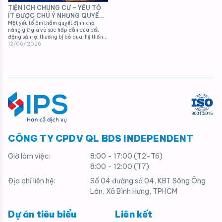
TIỆN ÍCH CHUNG CƯ – YẾU TỐ
ÍT ĐƯỢC CHÚ Ý NHƯNG QUYẾT
ĐỊNH GIÁ TRỊ CĂN HỘ TRONG
Một yếu tố âm thầm quyết định khả
năng giữ giá và sức hấp dẫn của bất
DÀI HẠN
động sản lại thường bị bỏ qua: hệ thống
tiện ích và chất lượng vận hành của dự
12/06/ 2026
án
CÔNG TY CPDV QL BDS INDEPENDENT
Giờ làm việc:
8:00 - 17:00 (T2-T6)
8:00 - 12:00 (T7)
Địa chỉ liên hệ:
Số 04 đường số 04, KBT Sông Ông
Lớn, Xã Bình Hưng, TPHCM
Dự án tiêu biểu
Liên kết