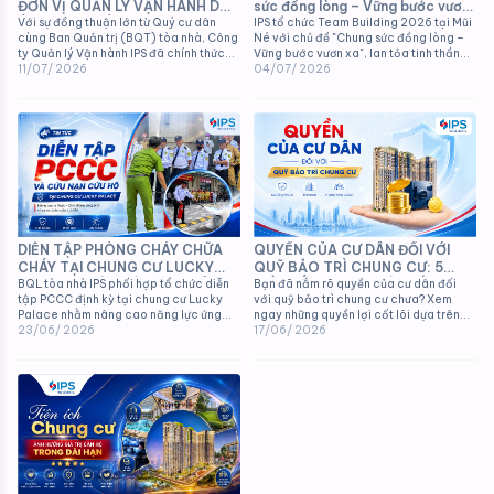
ĐƠN VỊ QUẢN LÝ VẬN HÀNH DỰ
sức đồng lòng – Vững bước vươn
ÁN HƯNG PHÚC HAPPY
Với sự đồng thuận lớn từ Quý cư dân
xa
IPS tổ chức Team Building 2026 tại Mũi
cùng Ban Quản trị (BQT) tòa nhà, Công
Né với chủ đề "Chung sức đồng lòng –
RESIDENCE PREMIER (PHÚ MỸ
ty Quản lý Vận hành IPS đã chính thức
Vững bước vươn xa", lan tỏa tinh thần
HƯNG)
được lựa chọn để tiếp quản và điều
11/07/ 2026
đoàn kết và văn hóa doanh nghiệp.
04/07/ 2026
hành toàn bộ công tác dịch vụ tại dự
án.
QUYỀN CỦA CƯ DÂN ĐỐI VỚI
DIỄN TẬP PHÒNG CHÁY CHỮA
QUỸ BẢO TRÌ CHUNG CƯ: 5
CHÁY TẠI CHUNG CƯ LUCKY
ĐIỀU BẮT BUỘC PHẢI BIẾT
Bạn đã nắm rõ quyền của cư dân đối
PALACE - ĐẢM BẢO AN TOÀN
BQL tòa nhà IPS phối hợp tổ chức diễn
với quỹ bảo trì chung cư chưa? Xem
tập PCCC định kỳ tại chung cư Lucky
CHO CƯ DÂN
ngay những quyền lợi cốt lõi dựa trên
Palace nhằm nâng cao năng lực ứng
Luật Nhà ở 2023 để bảo vệ tài sản của
17/06/ 2026
phó thực tế và bảo vệ an toàn tuyệt đối
23/06/ 2026
mình.
cho cư dân.