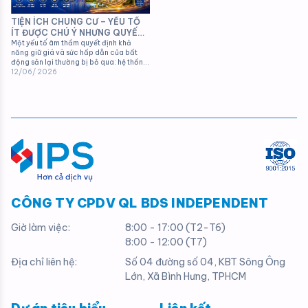
TIỆN ÍCH CHUNG CƯ – YẾU TỐ
ÍT ĐƯỢC CHÚ Ý NHƯNG QUYẾT
ĐỊNH GIÁ TRỊ CĂN HỘ TRONG
Một yếu tố âm thầm quyết định khả
năng giữ giá và sức hấp dẫn của bất
DÀI HẠN
động sản lại thường bị bỏ qua: hệ thống
tiện ích và chất lượng vận hành của dự
12/06/ 2026
án
CÔNG TY CPDV QL BDS INDEPENDENT
Giờ làm việc:
8:00 - 17:00 (T2-T6)
8:00 - 12:00 (T7)
Địa chỉ liên hệ:
Số 04 đường số 04, KBT Sông Ông
Lớn, Xã Bình Hưng, TPHCM