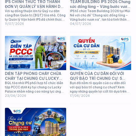
IPS CHÍNH THỨC TRỞ THÀNH
TEAM BUILDING IPS 2026 Chung
ĐƠN VỊ QUẢN LÝ VẬN HÀNH DỰ
sức đồng lòng – Vững bước vươn
ÁN HƯNG PHÚC HAPPY
Với sự đồng thuận lớn từ Quý cư dân
xa
IPS tổ chức Team Building 2026 tại Mũi
cùng Ban Quản trị (BQT) tòa nhà, Công
Né với chủ đề "Chung sức đồng lòng –
RESIDENCE PREMIER (PHÚ MỸ
ty Quản lý Vận hành IPS đã chính thức
Vững bước vươn xa", lan tỏa tinh thần
HƯNG)
được lựa chọn để tiếp quản và điều
11/07/ 2026
đoàn kết và văn hóa doanh nghiệp.
04/07/ 2026
hành toàn bộ công tác dịch vụ tại dự
án.
QUYỀN CỦA CƯ DÂN ĐỐI VỚI
DIỄN TẬP PHÒNG CHÁY CHỮA
QUỸ BẢO TRÌ CHUNG CƯ: 5
CHÁY TẠI CHUNG CƯ LUCKY
ĐIỀU BẮT BUỘC PHẢI BIẾT
Bạn đã nắm rõ quyền của cư dân đối
PALACE - ĐẢM BẢO AN TOÀN
BQL tòa nhà IPS phối hợp tổ chức diễn
với quỹ bảo trì chung cư chưa? Xem
tập PCCC định kỳ tại chung cư Lucky
CHO CƯ DÂN
ngay những quyền lợi cốt lõi dựa trên
Palace nhằm nâng cao năng lực ứng
Luật Nhà ở 2023 để bảo vệ tài sản của
17/06/ 2026
phó thực tế và bảo vệ an toàn tuyệt đối
23/06/ 2026
mình.
cho cư dân.