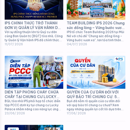
IPS CHÍNH THỨC TRỞ THÀNH
TEAM BUILDING IPS 2026 Chung
ĐƠN VỊ QUẢN LÝ VẬN HÀNH DỰ
sức đồng lòng – Vững bước vươn
ÁN HƯNG PHÚC HAPPY
Với sự đồng thuận lớn từ Quý cư dân
xa
IPS tổ chức Team Building 2026 tại Mũi
cùng Ban Quản trị (BQT) tòa nhà, Công
Né với chủ đề "Chung sức đồng lòng –
RESIDENCE PREMIER (PHÚ MỸ
ty Quản lý Vận hành IPS đã chính thức
Vững bước vươn xa", lan tỏa tinh thần
HƯNG)
được lựa chọn để tiếp quản và điều
11/07/ 2026
đoàn kết và văn hóa doanh nghiệp.
04/07/ 2026
hành toàn bộ công tác dịch vụ tại dự
án.
QUYỀN CỦA CƯ DÂN ĐỐI VỚI
DIỄN TẬP PHÒNG CHÁY CHỮA
QUỸ BẢO TRÌ CHUNG CƯ: 5
CHÁY TẠI CHUNG CƯ LUCKY
ĐIỀU BẮT BUỘC PHẢI BIẾT
Bạn đã nắm rõ quyền của cư dân đối
PALACE - ĐẢM BẢO AN TOÀN
BQL tòa nhà IPS phối hợp tổ chức diễn
với quỹ bảo trì chung cư chưa? Xem
tập PCCC định kỳ tại chung cư Lucky
CHO CƯ DÂN
ngay những quyền lợi cốt lõi dựa trên
Palace nhằm nâng cao năng lực ứng
Luật Nhà ở 2023 để bảo vệ tài sản của
17/06/ 2026
phó thực tế và bảo vệ an toàn tuyệt đối
23/06/ 2026
mình.
cho cư dân.