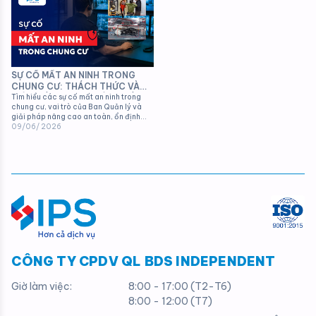
SỰ CỐ MẤT AN NINH TRONG
CHUNG CƯ: THÁCH THỨC VÀ
GIẢI PHÁP TRONG CÔNG TÁC
Tìm hiểu các sự cố mất an ninh trong
chung cư, vai trò của Ban Quản lý và
QUẢN LÝ VẬN HÀNH
giải pháp nâng cao an toàn, ổn định
môi trường sống cho cư dân.
09/06/ 2026
CÔNG TY CPDV QL BDS INDEPENDENT
Giờ làm việc:
8:00 - 17:00 (T2-T6)
8:00 - 12:00 (T7)